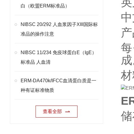
英文
白（欧盟ERM标准品）
中
NIBSC 20/292 人血浆因子XIII国际标
产
准品的操作注意
每
NIBSC 11/234 免疫球蛋白E（IgE）
成
标准品 人血清
材
ERM-DA470k/IFCC血清蛋白质是一
种有证标准物质
E
查看全部
储
未