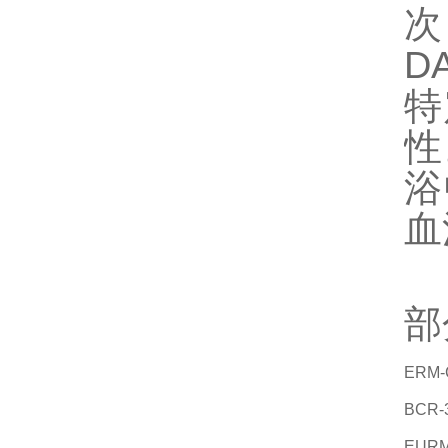
D
特
性
浴
血
部
ERM-
BCR-
EURM