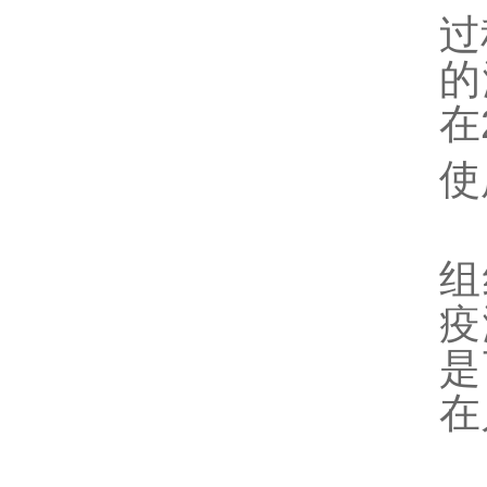
过
的
在
使
该
组
疫
是
在
由