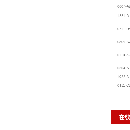
0607-A
1221-A
0711-D
0809-A
0113-A
0304-A
1022-A
0411-C
在