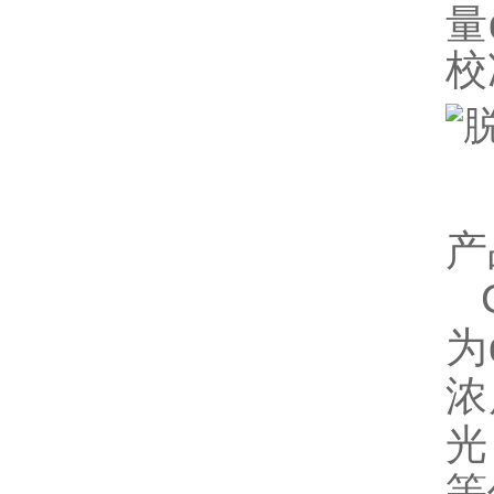
量
校
产
为
浓
光
等