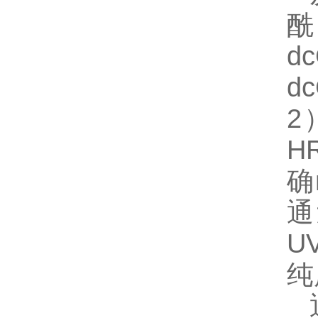
酰
d
d
2
H
确
通
U
纯