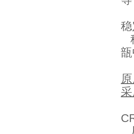
稳
瓿
原
采
C