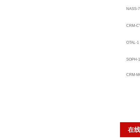
NASS-7
CRM-C
OTAL-1
SOPH-
CRM-M
在