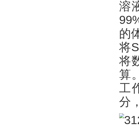
溶
9
的
将
将
算
工
分