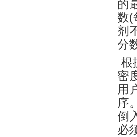
的
数
剂
分
根
密
用
序
倒
必