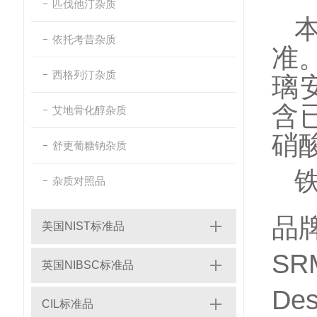
匹伐他汀杂质
依托考昔杂质
准。
西格列汀杂质
璃
含
艾地骨化醇杂质
硝酸
舒更葡糖钠杂质
铁
杂质对照品
品牌
美国NIST标准品
SR
英国NIBSC标准品
Des
CIL标准品