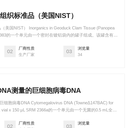
拔蚌组织标准品（美国NIST）
IST） Inorganics in Geoduck Clam Tissue (Panopea
 SRM 2983的一个单元由一个密封在镀铝袋内的罐子组成。该罐含有约
料。
厂商性质
浏览量
02
03
生产厂家
34
用于DNA测量的巨细胞病毒DNA
病毒DNA Cytomegalovirus DNA (TowneΔ147BAC) for
组成，小瓶中含有约150μL的提取DNA，溶解在pH 8.0的TE
厂商性质
浏览量
02
03