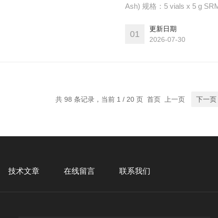
Ash) 规格：5 vials x 5 g SRM 1881b的一个单元由五个小瓶组成，每个小瓶含有约5克研磨
过75μm（200号）筛的水
更新日期
01
2026-07-30
共 98 条记录，当前 1 / 20 页 首页 上一页
下一页
技术文章
在线留言
联系我们