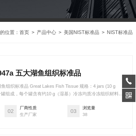
的位置：
首页
>
产品中心
>
美国NIST标准品
>
NIST标准品
 1947a 五大湖鱼组织标准品
织标准品 Great Lakes Fish Tissue 规格：4 jars (10 g
装置由四个罐组成，每个罐含有约10 g（湿基）冷冻均质冷冻组织材料。
镀铝袋中。
厂商性质
浏览量
02
03
生产厂家
38