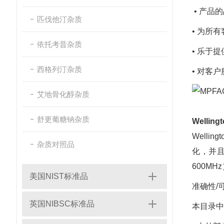
• 产品
匹伐他汀杂质
• 为所
依托考昔杂质
• 乐于
西格列汀杂质
• 对客
艾地骨化醇杂质
舒更葡糖钠杂质
Welli
Well
杂质对照品
化，并且
600MHz
美国NIST标准品
准确性/
英国NIBSC标准品
本目录中