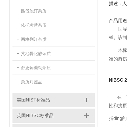
描述：人
匹伐他汀杂质
产品用途
依托考昔杂质
世界
样。该制
西格列汀杂质
本标
艾地骨化醇杂质
准的愈伤
舒更葡糖钠杂质
NIBSC
杂质对照品
在一项涉
美国NIST标准品
性和抗原含
英国NIBSC标准品
指ding