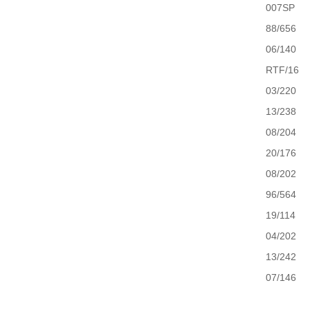
007SP
88/656
06/140
RTF/16
03/220
13/238
08/204
20/176
08/202
96/564
19/114
04/202
13/242
07/146