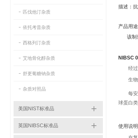
描述：抗
匹伐他汀杂质
产品用途
依托考昔杂质
该制剂在
西格列汀杂质
NIBSC
艾地骨化醇杂质
经过
舒更葡糖钠杂质
生物
杂质对照品
每安
球蛋白类
美国NIST标准品
英国NIBSC标准品
使用说明
在复