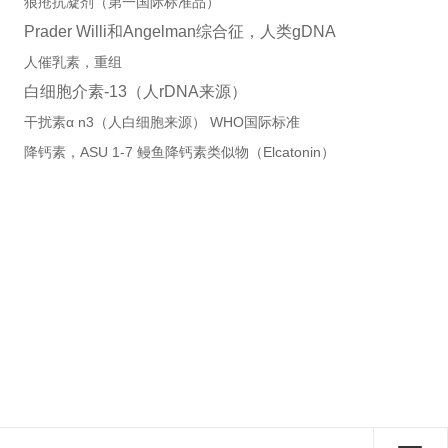
狼疮抗凝剂（第一国际标准品）
Prader Willi
和
Angelman
综合征，人类gDNA
人催乳素，重组
白细胞介素
-13
（人
rDNA
来源）
干扰素α n3（人白细胞来源） WHO国际标准
降钙素，ASU 1-7 鳗鱼降钙素类似物（Elcatonin）