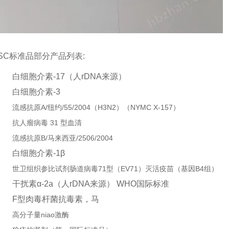
BSC标准品部分产品列表:
白细胞介素
-17
（人
rDNA
来源）
白细胞介素
-3
流感抗原A/纽约/55/2004（H3N2）（NYMC X-157）
抗人瘤病毒 31 型血清
流感抗原B/马来西亚/2506/2004
白细胞介素
-1β
世卫组织参比试剂肠道病毒71型（EV71）灭活疫苗（基因B4组）
干扰素
α-2a
（人
rDNA
来源）
WHO
国际标准
F
型肉毒杆菌抗毒素，马
高分子量niao激酶