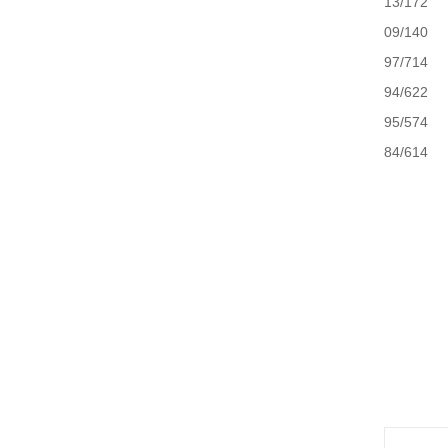
13/172
09/140
97/714
94/622
95/574
84/614