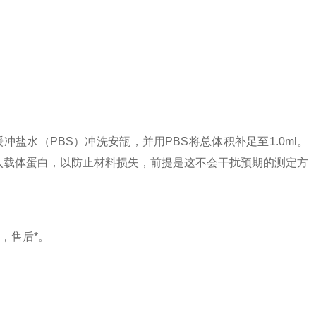
缓冲盐水（PBS）冲洗安瓿，并用PBS将总体积补足至1.0ml。
中加入载体蛋白，以防止材料损失，前提是这不会干扰预期的测定方
，售后*。