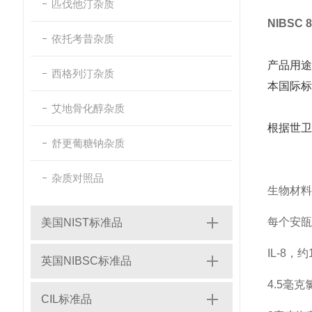
匹伐他汀杂质
NIBSC
依托考昔杂质
产品用途
西格列汀杂质
本国际标
艾地骨化醇杂质
根据世卫
舒更葡糖钠杂质
杂质对照品
生物材料
每个安瓿
美国NIST标准品
IL-8，
英国NIBSC标准品
4.5毫克
CIL标准品