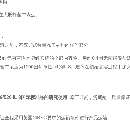
藻糖
蛋白在大肠杆菌中表达。
：
溶之前，不应尝试称量冻干材料的任何部分
.5ml无菌蒸馏水溶解安瓿的全部内容物。用约0.4ml无菌磷酸盐
含有浓度为1000国际单位/ml的IL-8。建议在初始复溶过程
 89/520 IL-8国际标准品的研究使用
原厂订货，货期短，质量保证
证全程采用英国NIBSC要求的运输条件进行产品运输。