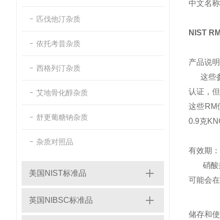
中文名称
匹伐他汀杂质
NIST 
依托考昔杂质
产品说明
西格列汀杂质
这些
认证，但
艾地骨化醇杂质
这些RM
舒更葡糖钠杂质
0.9克K
杂质对照品
有效期：
硝酸盐
美国NIST标准品
可能会在
英国NIBSC标准品
储存和使