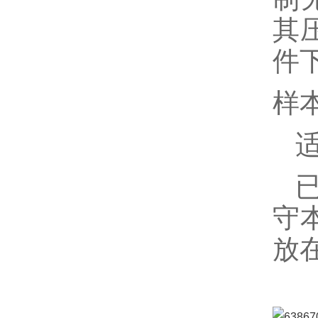
其
件
样
守
放