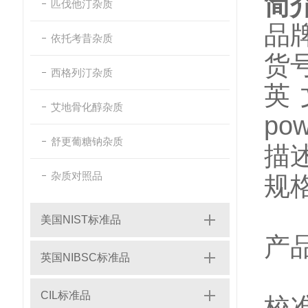
简
匹伐他汀杂质
品牌
依托考昔杂质
货号
西格列汀杂质
英文
艾地骨化醇杂质
po
舒更葡糖钠杂质
描
杂质对照品
规格
美国NIST标准品
产
英国NIBSC标准品
本
CIL标准品
校