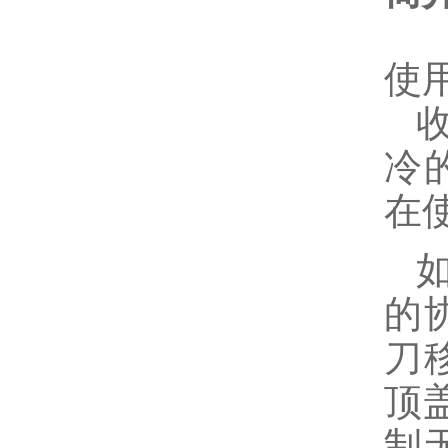
使
冷
在
的
刀
顶
制