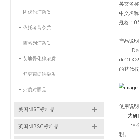
英文名称：Cer
匹伐他汀杂质
中文名称
规格：0.5
依托考昔杂质
产品说明
西格列汀杂质
Decar
艾地骨化醇杂质
dcGTX
的替代校
舒更葡糖钠杂质
杂质对照品
使用说明
美国NIST标准品
为确
值得注
英国NIBSC标准品
积。