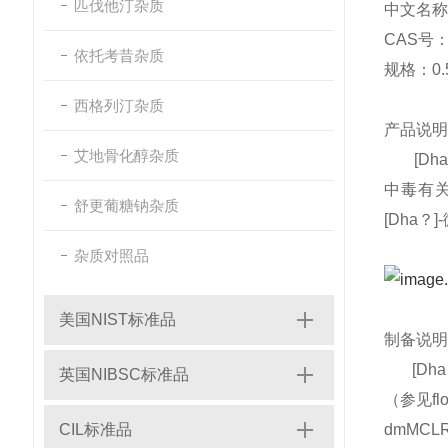
匹伐他汀杂质
中文名称
CAS号：1
依托考昔杂质
规格：0.5
西格列汀杂质
产品说明
艾地骨化醇杂质
[Dha
中毒有
舒更葡糖钠杂质
[Dha
杂质对照品
美国NIST标准品
制备说明
[D
英国NIBSC标准品
（参见f
CIL标准品
dmMC