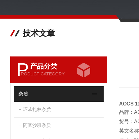
技术文章
P
产品分类
RODUCT CATEGORY
杂质
AOCS 
环苯扎林杂质
品牌：A
货号：AOC
阿哌沙班杂质
英文名称：C