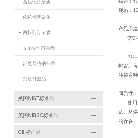
描述：转
匹伐他汀杂质
规格：
1
依托考昔杂质
产品用途
西格列汀杂质
该C
艾地骨化醇杂质
AOCS
舒更葡糖钠杂质
封管。每
油菜育种
杂质对照品
同质性：
美国NIST标准品
使用巴
试。从洛
英国NIBSC标准品
的存在一
CIL标准品