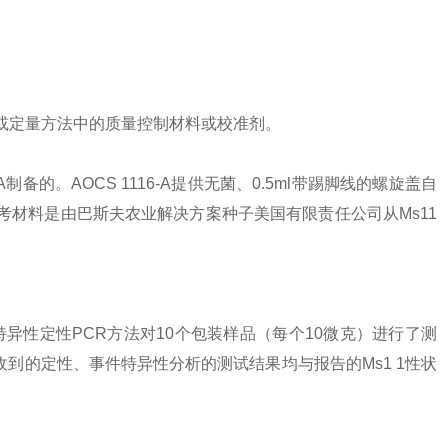
和/或定量方法中的质量控制材料或校准剂。
备的。AOCS 1116-A提供无菌、0.5ml带踢脚线的螺
旋盖自
知，此参考材料是由巴斯夫农业解决方案种子美国有限责任公司从Ms11
性定性PCR方法对10个包装样品（每个10微克）进行了测
的实验室）收到的定性、事件特异性分析的测试结果均与报告的Ms1 1性状