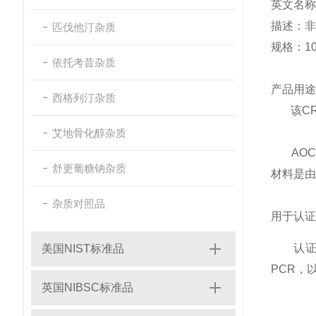
英文名称：Ma
描述：非
匹伐他汀杂质
规格：10
依托考昔杂质
产品用途
西格列汀杂质
该CRM
艾地骨化醇杂质
AO
舒更葡糖钠杂质
材料是由C
杂质对照品
用于认证
认证
美国NIST标准品
PCR，
英国NIBSC标准品