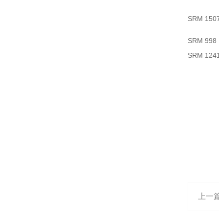
SRM 150
SRM 998
SRM 124
上一