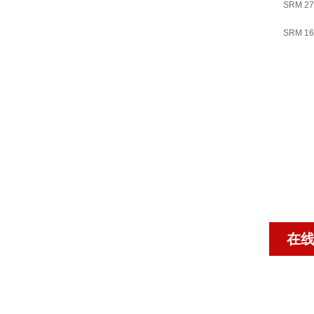
SRM 27
SRM 16
在