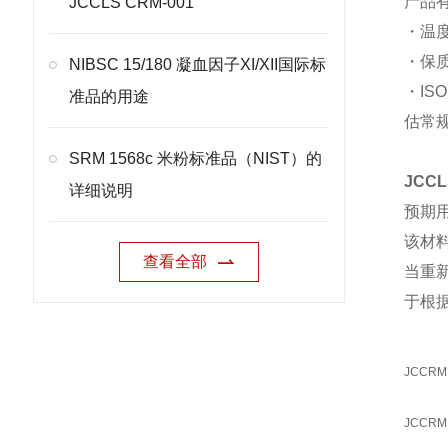
产品
JCCLS CRM-001
・温度
・保
NIBSC 15/180 凝血因子XI/XII国际标
・IS
准品的用途
估常
SRM 1568c 米粉标准品（NIST）的
JCC
详细说明
预期
该材料
查看全部
当重
于根据
JCCRM 
JCCRM 