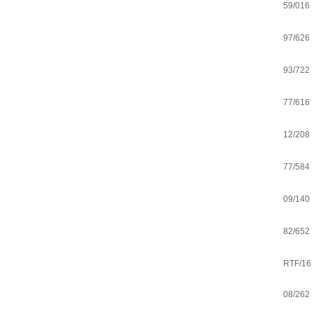
59/016
97/626
93/722
77/616
12/208
77/584
09/140
82/652
RTF/16
08/262