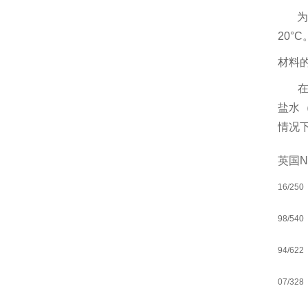
为了
20°C
材料
在复
盐水（
情况
英国N
16/250
98/540
94/622
07/328