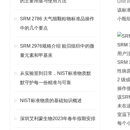
的主要用途与使用方法
Unit
该标准
SRM 2786 大气细颗粒物标准品操作
小瓶组
中的几个要点
SRM
SRM 2976规格介绍 贻贝组织中的微
用户
量元素和甲基汞
SRM
性病
从实验室到日常，NIST标准物质默
2 级
默守护每一份精准与可靠
操作
该S
NIST标准物质的基础知识概述
未在这
室温下
深圳艾利蒙生物2023年春年假期安排
每个小