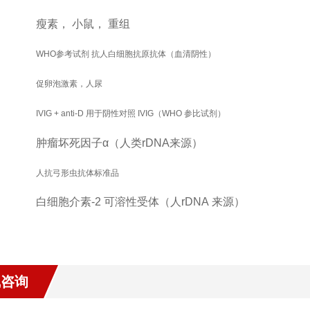
瘦素，
小鼠，
重组
WHO参考试剂 抗人白细胞抗原抗体（血清阴性）
促卵泡激素，人尿
IVIG + anti-D 用于阴性对照 IVIG（WHO 参比试剂）
肿瘤坏死因子
α
（人类
rDNA
来源）
人抗弓形虫抗体标准品
白细胞介素
-2
可溶性受体（人
rDNA
来源）
线咨询