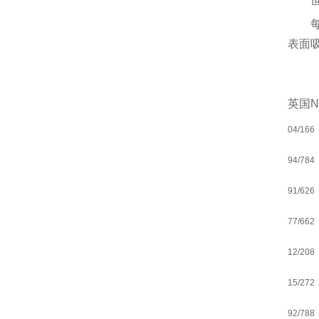
表面
英国N
04/166
94/784
91/626
77/662
12/208
15/272
92/788