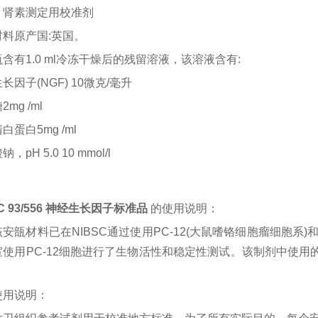
：肾素测定用校准剂
材料原产国:英国。
含有1.0 ml冷冻干燥后的残留溶液，该溶液含有:
长因子(NGF) 10微克/毫升
mg /ml
白蛋白5mg /ml
，pH 5.0 10 mmol/l
SC 93/556 神经生长因子标准品
的使用说明：
该安瓿材料已在NIBSC通过使用PC-12(大鼠嗜铬细胞瘤细胞系)
室使用PC-12细胞进行了生物活性和稳定性测试。该制剂中使用的
使用说明：