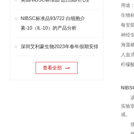
用途
生物
NIBSC标准品93/722 白细胞介
每安瓿
素-10（IL-10）的产品分析
神经生
海藻糖2
深圳艾利蒙生物2023年春年假期安排
人血清
柠檬酸钠
查看全部
NIB
实验
成。