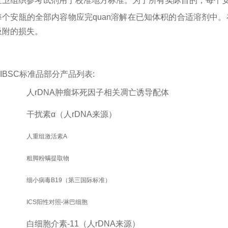
世卫组织参考试剂用于校准地方标准。为了所有实际目的，每个安
每个安瓿的全部内容物应完quan溶解在已知体积的合适溶剂中
吸附的损失。
IBSC标准品部分产品列表:
人
rDNA
肿瘤坏死因子相关凋亡诱导配体
干扰素
α
（人rDNA来源）
人重组激活素A
粗脚粉螨提取物
细小病毒B19（第三国际标准）
ICS阳性对照-淋巴细胞
白细胞介素
-11
（人
rDNA
来源）