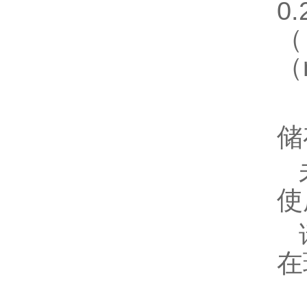
0
（
（
储
使
在