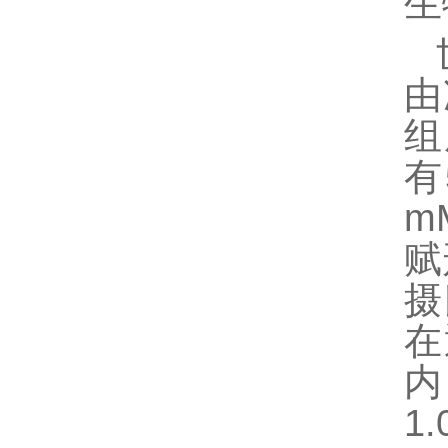
生
由
组
有
m
赋
摄
在
内
1