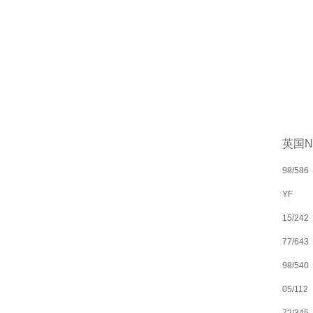
英国N
98/586
YF
15/242
77/643
98/540
05/112