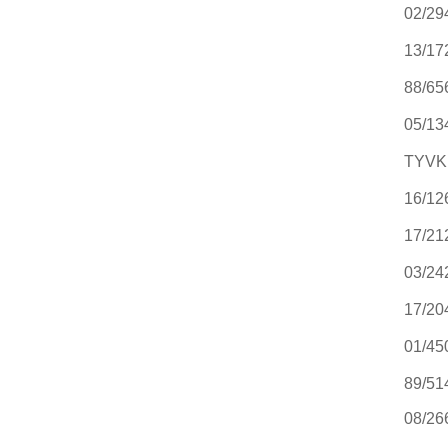
02/29
13/17
88/65
05/13
TYVK
16/12
17/21
03/24
17/20
01/45
89/51
08/26