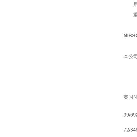
NIB
本公
英国N
99/69
72/34