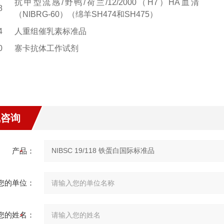
抗甲型流感/野鸭/荷兰/12/2000（H7）HA血清
8
（NIBRG-60）（绵羊SH474和SH475）
4
人重组催乳素标准品
0
寨卡抗体工作试剂
线咨询
产品：
您的单位：
您的姓名：