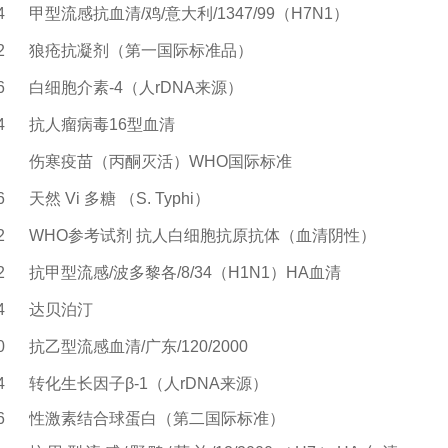
4
甲型流感抗血清/鸡/意大利/1347/99（H7N1）
2
狼疮抗凝剂（第一国际标准品）
6
白细胞介素
-4
（人
rDNA
来源）
4
抗人瘤病毒16型血清
伤寒疫苗（丙酮灭活）WHO国际标准
6
天然 Vi 多糖 （S. Typhi）
2
WHO参考试剂 抗人白细胞抗原抗体（血清阴性）
2
抗甲型流感/波多黎各/8/34（H1N1）HA血清
4
达贝泊汀
0
抗乙型流感血清/广东/120/2000
4
转化生长因子
β-1
（人
rDNA
来源）
6
性激素结合球蛋白（第二国际标准）