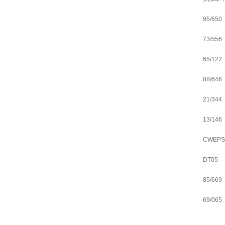
95/650
73/556
65/122
88/646
21/344
13/146
CWEPS
DT05
85/669
69/065