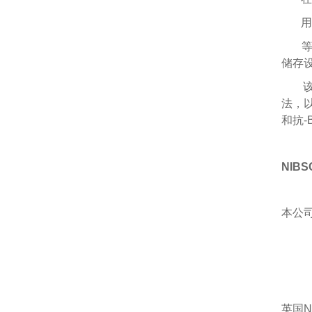
用0.
等待
储存设
该制
法，以
和抗-
NIB
本公
英国N