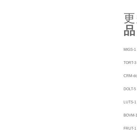
MIGS-1
TORT-3
CRM-dc
DOLT-5
LUTS-1
BOVM-
FRUT-1