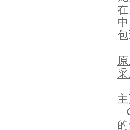
在
中
包
原
采
主
的