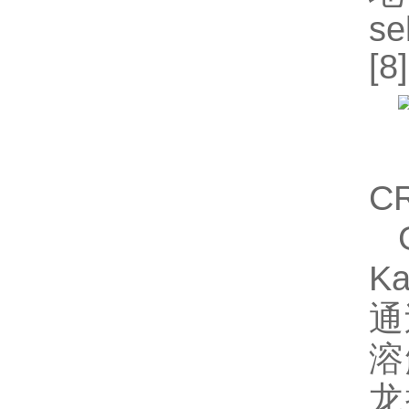
s
[
C
K
通
溶
龙