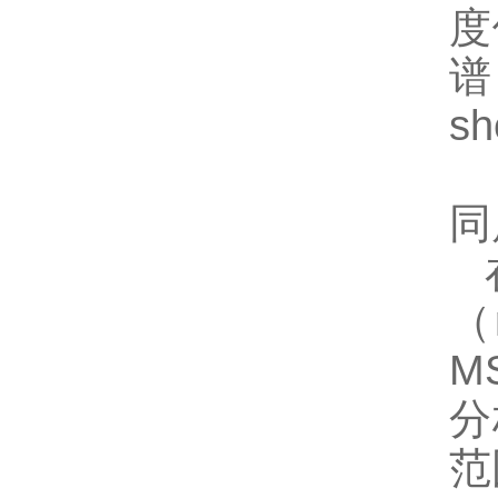
度
谱
s
同
（
M
分
范