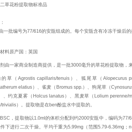
二草花粉提取物标准品
：
批编号为77/616的安瓿组成的。每个安瓿含有冷冻干燥后的残
材料原产国：英国
剂由一家商业制造商提供，是一批3000毫升的草花粉提取物，
草（Agrostis capillaris/tenuis）、狐尾草（Alopecuru
natherum elatius）、雀麦（Bromus spp.）、狗尾草（Cynosurus
si）、约克夏雾（Holcus lanatus）、黑麦草（Lolium perenne
sis/trivialis）。提取物是在ben酚盐水中提取的。
IBSC，提取物以1.0ml的体积分配到约2000安瓿中，编码为
件下进行二次干燥。平均干重为5.99mg（范围5.79-6.36m