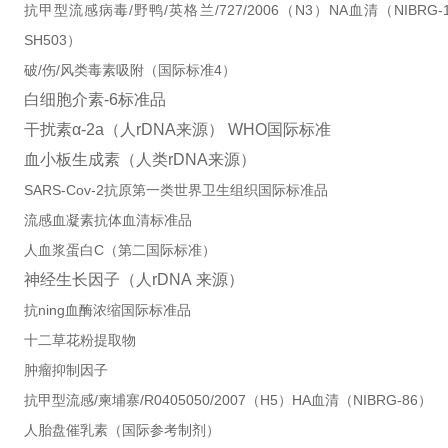
抗甲型流感病毒/野鸭/英格兰/727/2006（N3）NA血清（NIBRG
SH503）
破/伤/风类毒素吸附（国际标准4）
白细胞介素
-6
标准品
干扰素
α-2a
（人
rDNA
来源）
WHO
国际标准
血小板生成素（人类
rDNA
来源）
SARS-Cov-2抗原第一类世界卫生组织国际标准品
流感血凝素抗体血清标准品
人血浆蛋白C（第二国际标准）
神经生长因子（人
rDNA
来源）
抗ning血酶浓缩国际标准品
十二草花粉提取物
肿瘤抑制因子
抗甲型流感/柬埔寨/R0405050/2007（H5）HA血清（NIBRG-86）
人胎盘催乳素（国际参考制剂）