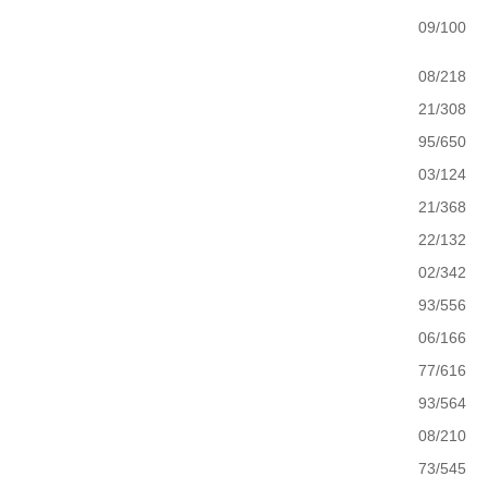
09/100
08/218
21/308
95/650
03/124
21/368
22/132
02/342
93/556
06/166
77/616
93/564
08/210
73/545