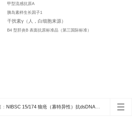
甲型流感抗原A
胰岛素样生长因子1
干扰素
γ
（人，白细胞来源）
B4 型肝炎B 表面抗原标准品（第三国际标准）
篇：
NIBSC 15/174 狼疮（寡特异性）抗dsDNA抗体标准品介绍