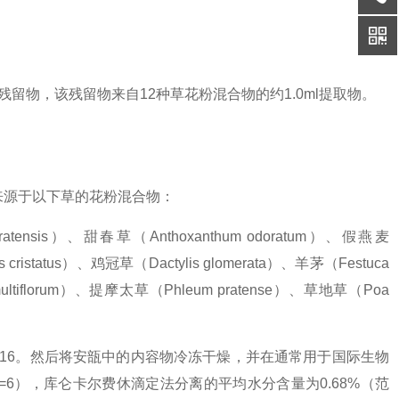
留物，该残留物来自12种草花粉混合物的约1.0ml提取物。
来源于以下草的花粉混合物：
s pratensis）、甜春草（Anthoxanthum odoratum）、假燕麦
 cristatus）、鸡冠草（Dactylis glomerata）、羊茅（Festuca
/multiflorum）、提摩太草（Phleum pratense）、草地草（Poa
77/616。然后将安瓿中的内容物冷冻干燥，并在通常用于国际生物
g；n=6），库仑卡尔费休滴定法分离的平均水分含量为0.68%（范