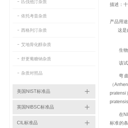
匹伐他汀杂质
描述：十
依托考昔杂质
产品用途
西格列汀杂质
这是由一
艾地骨化醇杂质
生物
舒更葡糖钠杂质
该试
杂质对照品
弯曲的
（Arrhe
美国NIST标准品
praten
praten
英国NIBSC标准品
在N
CIL标准品
标准的条