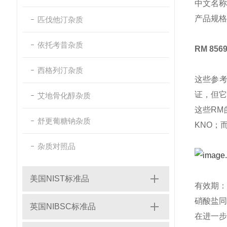
中文名称
产品规格
匹伐他汀杂质
依托考昔杂质
RM 85
西格列汀杂质
这些参考
证，但它
艾地骨化醇杂质
这些RM
舒更葡糖钠杂质
KNO；而
杂质对照品
美国NIST标准品
有效期：
硝酸盐同
英国NIBSC标准品
在进一步