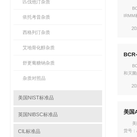
匹伐他汀杂质
B
IRMM
依托考昔杂质
471De
20
素A，空
西格列汀杂质
艾地骨化醇杂质
BC
舒更葡糖钠杂质
B
和灭菌
杂质对照品
克材料
20
号）：B
美国NIST标准品
美国A
英国NIBSC标准品
美
货号：A
CIL标准品