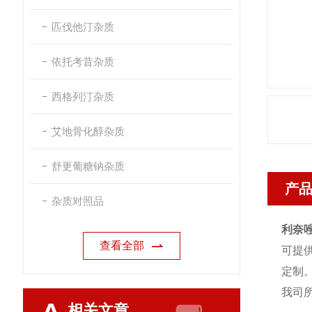
匹伐他汀杂质
依托考昔杂质
西格列汀杂质
艾地骨化醇杂质
舒更葡糖钠杂质
产
杂质对照品
利奈
查看全部
可提
定制
我司
相关文章