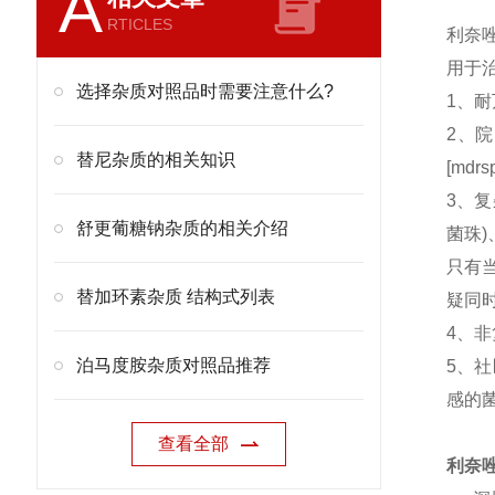
A
RTICLES
利奈
用于
选择杂质对照品时需要注意什么?
1、
2、
替尼杂质的相关知识
[md
3、
舒更葡糖钠杂质的相关介绍
菌珠
只有
替加环素杂质 结构式列表
疑同
4、
泊马度胺杂质对照品推荐
5、社
感的菌
查看全部
利奈