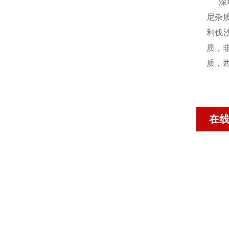
深
尼杂
利伐
质，
质，
在