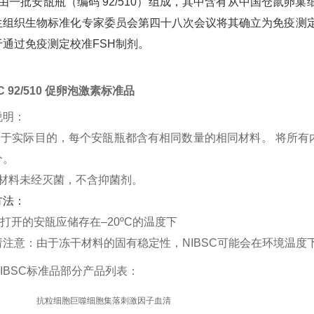
一批安瓿瓶（编码 92/510）组成，其中含有从中国仓鼠卵巢细
生组织生物标准化专家委员会第四十八次会议将其确立为免疫测定
于通过免疫测定校准FSH制剂。
SC 92/510 促卵泡激素标准品
说明：
实际目的，每个安瓿瓶都含有相同数量的相同材料。 将所有内
分。
料未经灭菌，不含抑菌剂。
方法：
开的安瓿应储存在–20ºC的温度下
意：由于冻干材料的固有稳定性，NIBSC可能会在环境温度
IBSC标准品部分产品列表：
抗粒细胞巨噬细胞集落刺激因子血清