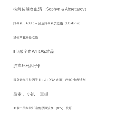
抗蜱传脑炎血清（
Sophyn & Absettarov
）
降钙素，ASU 1-7 鳗鱼降钙素类似物（Elcatonin）
梯牧草花粉提取物
叶s酸全血
WHO
标准品
肿瘤坏死因子
β
胰岛素样生长因子-II（人 rDNA 来源）WHO 参考试剂
瘦素，
小鼠，
重组
血浆中的组织纤溶酶原激活剂 （tPA） 抗原