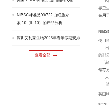
它由
界卫
NIBSC标准品93/722 白细胞介
在用
素-10（IL-10）的产品分析
NIB
深圳艾利蒙生物2023年春年假期安排
使用
出于
查看全部
的部
该材
储存
未打
请注
英国N
97/538