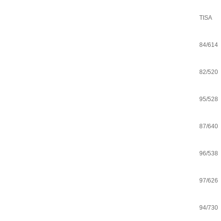
TISA
84/614
82/520
95/528
87/640
96/538
97/626
94/730